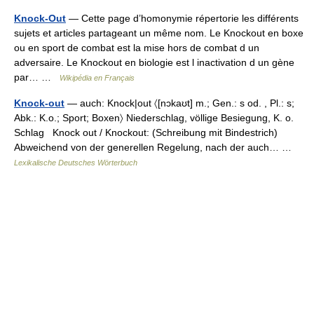
Knock-Out
— Cette page d’homonymie répertorie les différents
sujets et articles partageant un même nom. Le Knockout en boxe
ou en sport de combat est la mise hors de combat d un
adversaire. Le Knockout en biologie est l inactivation d un gène
par… …
Wikipédia en Français
Knock-out
— auch: Knock|out 〈[nɔkaʊt] m.; Gen.: s od. , Pl.: s;
Abk.: K.o.; Sport; Boxen〉 Niederschlag, völlige Besiegung, K. o.
Schlag Knock out / Knockout: (Schreibung mit Bindestrich)
Abweichend von der generellen Regelung, nach der auch… …
Lexikalische Deutsches Wörterbuch