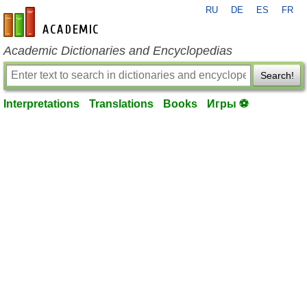
RU
DE
ES
FR
en-academic.com
Academic Dictionaries and Encyclopedias
Search!
Interpretations
Translations
Books
Игры ⚽