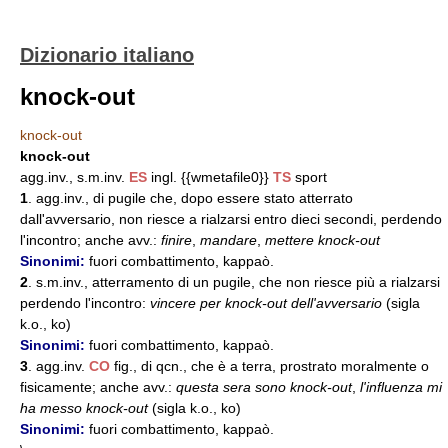
Dizionario italiano
knock-out
knock-out
knock-out
agg.inv., s.m.inv.
ES
ingl. {{wmetafile0}}
TS
sport
1
. agg.inv., di pugile che, dopo essere stato atterrato
dall'avversario, non riesce a rialzarsi entro dieci secondi, perdendo
l'incontro; anche avv.:
finire
,
mandare
,
mettere knock-out
Sinonimi:
fuori combattimento, kappaò.
2
. s.m.inv., atterramento di un pugile, che non riesce più a rialzarsi
perdendo l'incontro:
vincere per knock-out dell'avversario
(sigla
k.o., ko)
Sinonimi:
fuori combattimento, kappaò.
3
. agg.inv.
CO
fig., di qcn., che è a terra, prostrato moralmente o
fisicamente; anche avv.:
questa sera sono knock-out
,
l'influenza mi
ha messo knock-out
(sigla k.o., ko)
Sinonimi:
fuori combattimento, kappaò.