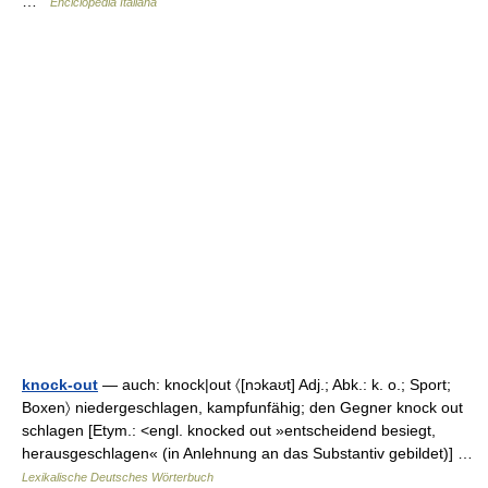
…
Enciclopedia Italiana
knock-out
— auch: knock|out 〈[nɔkaʊt] Adj.; Abk.: k. o.; Sport;
Boxen〉 niedergeschlagen, kampfunfähig; den Gegner knock out
schlagen [Etym.: <engl. knocked out »entscheidend besiegt,
herausgeschlagen« (in Anlehnung an das Substantiv gebildet)] …
Lexikalische Deutsches Wörterbuch