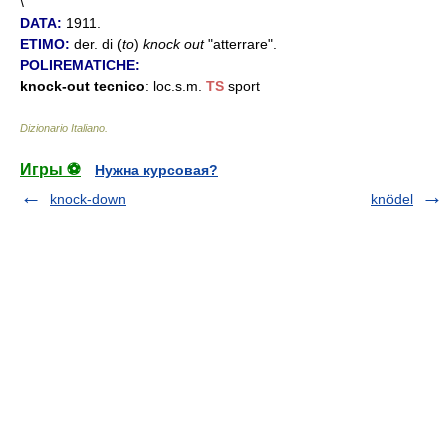
\
DATA:
1911.
ETIMO:
der. di (
to
)
knock out
"atterrare".
POLIREMATICHE:
knock-out tecnico
: loc.s.m.
TS
sport
Dizionario Italiano
.
Игры ⚽
Нужна курсовая?
knock-down
knödel