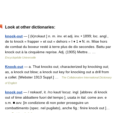
Look at other dictionaries:
knock-out
— [ (k)nɔkaut ] n. m. inv. et adj. inv. • 1899; loc. angl.,
de to knock « frapper » et out « dehors » I ♦ 1 ♦ N. m. Mise hors
de combat du boxeur resté à terre plus de dix secondes. Battu par
knock out à la cinquième reprise. Adj. (1905) Mettre… …
Encyclopédie Universelle
Knock-out
— a. That knocks out; characterized by knocking out;
as, a knock out blow; a knock out key for knocking out a drill from
a collet. [Webster 1913 Suppl.] …
The Collaborative International Dictionary
of English
knock out
— / nɒkaʊt/, it. /nɔ kaut/ locuz. ingl. [abbrev. di knock
out of time abbattere fuori del tempo ], usata in ital. come avv. e
s.m. ■ avv. [in condizione di non poter proseguire un
combattimento (spec. nel pugilato), anche fig.: finire knock out ]…