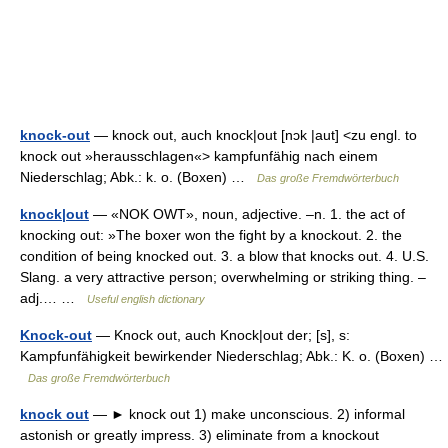
knock-out
— knock out, auch knock|out [nɔk |aut] <zu engl. to
knock out »herausschlagen«> kampfunfähig nach einem
Niederschlag; Abk.: k. o. (Boxen) …
Das große Fremdwörterbuch
knock|out
— «NOK OWT», noun, adjective. –n. 1. the act of
knocking out: »The boxer won the fight by a knockout. 2. the
condition of being knocked out. 3. a blow that knocks out. 4. U.S.
Slang. a very attractive person; overwhelming or striking thing. –
adj.… …
Useful english dictionary
Knock-out
— Knock out, auch Knock|out der; [s], s:
Kampfunfähigkeit bewirkender Niederschlag; Abk.: K. o. (Boxen) …
Das große Fremdwörterbuch
knock out
— ► knock out 1) make unconscious. 2) informal
astonish or greatly impress. 3) eliminate from a knockout